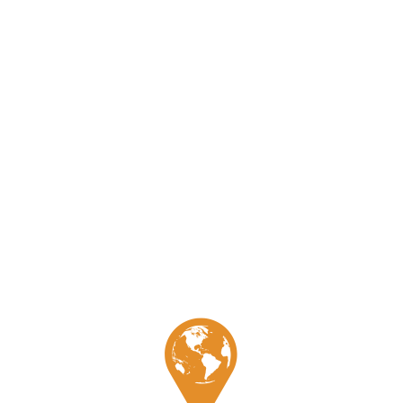
é pour plusieurs agences de voyages: Tsars-Voyages, Clio,
e: je vous offre un service personnalisé. Je propose d’organiser
n programme d’excursions et de visites qui vous permettra de
e de vie russe.
Site touristique