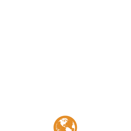
 ans maintenant, j’ai fait mes études de littérature Française à
à la Faculté du Caire.
 également moderne, l’amour du Nil qui la parcoure et qui donne
 sans chronomètre en main, ou l’on peut profiter des merveilles de
tude de l’Égypte.
Site touristique