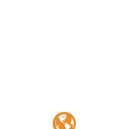
Se connecter
ou
S'enregistrer
Mon Préféré
Veuillez vous connecter pour afficher vos signets