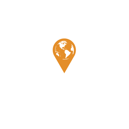
Recherche
Donne du sens à ton voyage en découvrant une nouvelle
destination accompagné d’un guide francophone local, pour
un séjour authentique et riche en rencontres. Une mise en
relation gratuite et sans intermédiaire pour vivre le plus beau
des voyages.
France
Contact